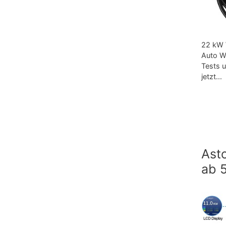
22 kW 
Auto W
Tests 
jetzt...
Ast
ab 