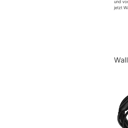
und vo
jetzt Wa
Wal