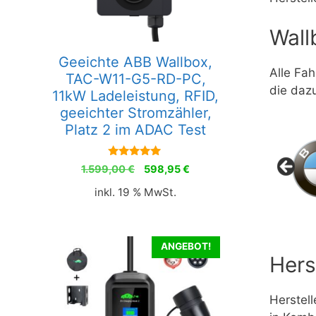
Wall
Geeichte ABB Wallbox,
Alle Fah
TAC-W11-G5-RD-PC,
die daz
11kW Ladeleistung, RFID,
geeichter Stromzähler,
Platz 2 im ADAC Test
5.00
Ursprünglicher
Aktueller
1.599,00
€
598,95
€
von 5
Preis
Preis
inkl. 19 % MwSt.
war:
ist:
1.599,00 €
598,95 €.
ANGEBOT!
Hers
Herstel