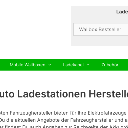
Lade
Mobile Wallboxen
Ladekabel
Zubehör
uto Ladestationen Herstell
sten Fahrzeughersteller bieten für Ihre Elektrofahrzeug
Du die aktuellen Angebote der Fahrzeughersteller und a
ler findest Du auch Angaben zur Reichweite der Akkugrö