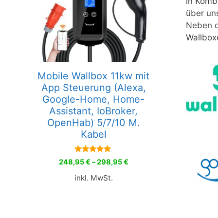
in Komb
über un
Neben d
Wallbox
Mobile Wallbox 11kw mit
App Steuerung (Alexa,
Google-Home, Home-
Assistant, IoBroker,
OpenHab) 5/7/10 M.
Kabel
5.00
248,95
€
–
298,95
€
von 5
inkl. MwSt.