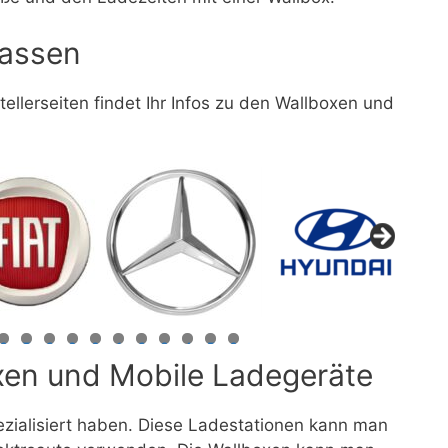
passen
tellerseiten findet Ihr Infos zu den Wallboxen und
6
7
8
9
0
1
2
3
4
5
6
oxen und Mobile Ladegeräte
ezialisiert haben. Diese Ladestationen kann man