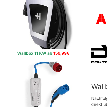
Wallbox 11 KW ab
159,99€
Wall
Nachfol
direkt ü