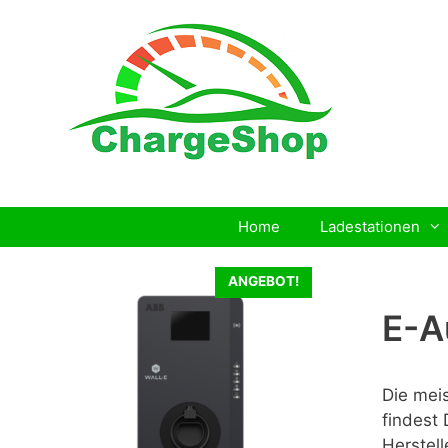
Zum
Inhalt
springen
Home
Ladestationen
ANGEBOT!
E-A
Die mei
findest 
Herstel