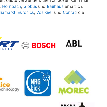
lektroauto verwenden. Die Wallboxen kann man
,
Hornbach
,
Globus
und
Bauhaus
erhältlich.
iamarkt
,
Euronics
,
Voelkner
und
Conrad
die