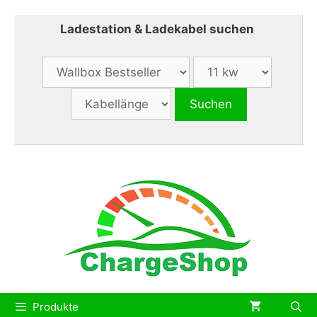
Zum
Inhalt
Ladestation & Ladekabel suchen
springen
Produkte