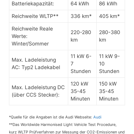
Batteriekapazität:
64 kWh
86 kWh
Reichweite WLTP**
336 km*
405 km*
Reichweite Reale
220-280
280-380
Werte:
km
km
Winter/Sommer
11 kW 6-
11 kW 9-
Max. Ladeleistung
7
10
AC: Typ2 Ladekabel
Stunden
Stunden
120 kW
150 kW
Max. Ladeleistung DC
35-45
35-45
(über CCS Stecker):
Minuten
Minuten
*Quelle für die Angaben ist die Audi Webseite:
Audi
**Das Worldwide Harmonised Light Vehicle Test Procedure,
kurz WLTP Prüfverfahren zur Messung der CO2-Emissionen und