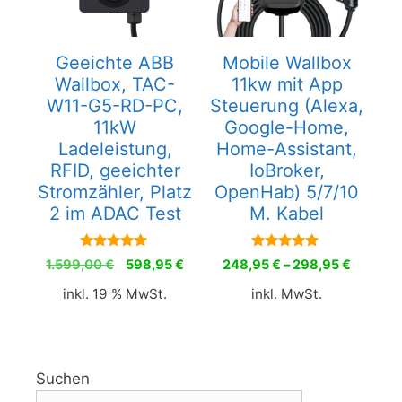
Geeichte ABB
Mobile Wallbox
Wallbox, TAC-
11kw mit App
W11-G5-RD-PC,
Steuerung (Alexa,
11kW
Google-Home,
Ladeleistung,
Home-Assistant,
RFID, geeichter
IoBroker,
Stromzähler, Platz
OpenHab) 5/7/10
2 im ADAC Test
M. Kabel
5.00
5.00
Ursprünglicher
Aktueller
1.599,00
€
598,95
€
248,95
€
–
298,95
€
von 5
von 5
Preis
Preis
inkl. 19 % MwSt.
inkl. MwSt.
war:
ist:
1.599,00 €
598,95 €.
Suchen