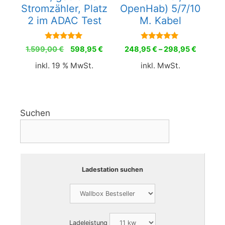
Stromzähler, Platz
OpenHab) 5/7/10
2 im ADAC Test
M. Kabel
5.00
5.00
Ursprünglicher
Aktueller
1.599,00
€
598,95
€
248,95
€
–
298,95
€
von 5
von 5
Preis
Preis
inkl. 19 % MwSt.
inkl. MwSt.
war:
ist:
1.599,00 €
598,95 €.
Suchen
Ladestation suchen
Ladeleistung