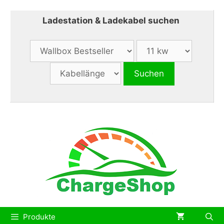
Zum
Inhalt
Ladestation & Ladekabel suchen
springen
Produkte