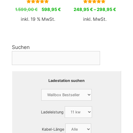
5.00
5.00
Ursprünglicher
Aktueller
1.599,00
€
598,95
€
248,95
€
–
298,95
€
von 5
von 5
Preis
Preis
inkl. 19 % MwSt.
inkl. MwSt.
war:
ist:
1.599,00 €
598,95 €.
Suchen
Ladestation suchen
Ladeleistung
Kabel-Länge