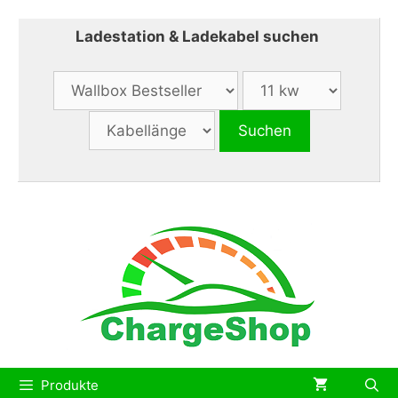
Zum
Inhalt
Ladestation & Ladekabel suchen
springen
Produkte