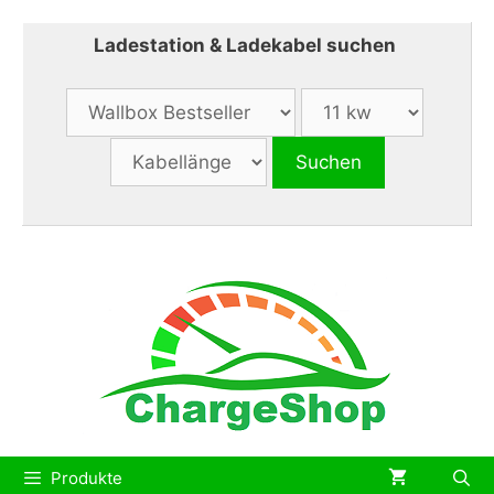
Zum
Inhalt
Ladestation & Ladekabel suchen
springen
Produkte