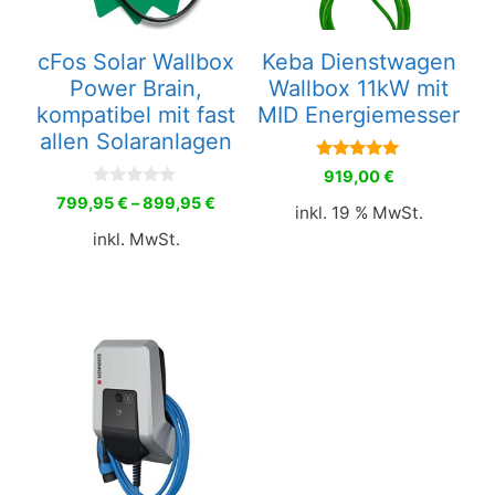
cFos Solar Wallbox
Keba Dienstwagen
Power Brain,
Wallbox 11kW mit
kompatibel mit fast
MID Energiemesser
allen Solaranlagen
5.00
919,00
€
von 5
0
799,95
€
–
899,95
€
inkl. 19 % MwSt.
v
o
inkl. MwSt.
n
5