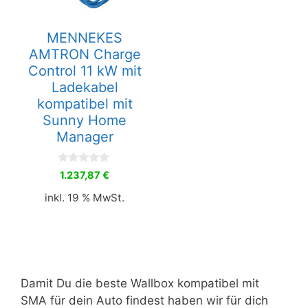
MENNEKES
AMTRON Charge
Control 11 kW mit
Ladekabel
kompatibel mit
Sunny Home
Manager
0
1.237,87
€
v
o
inkl. 19 % MwSt.
n
5
Damit Du die beste Wallbox kompatibel mit
SMA für dein Auto findest haben wir für dich