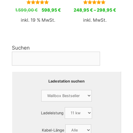
5.00
5.00
Ursprünglicher
Aktueller
1.599,00
€
598,95
€
248,95
€
–
298,95
€
von 5
von 5
Preis
Preis
inkl. 19 % MwSt.
inkl. MwSt.
war:
ist:
1.599,00 €
598,95 €.
Suchen
Ladestation suchen
Ladeleistung
Kabel-Länge