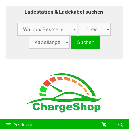
Zum
Inhalt
Ladestation & Ladekabel suchen
springen
Produkte