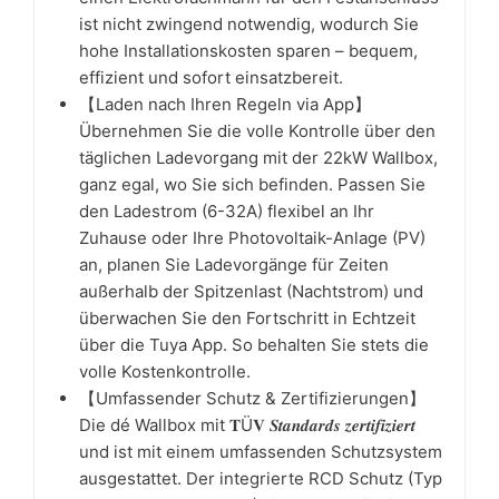
ist nicht zwingend notwendig, wodurch Sie
hohe Installationskosten sparen – bequem,
effizient und sofort einsatzbereit.
【Laden nach Ihren Regeln via App】
Übernehmen Sie die volle Kontrolle über den
täglichen Ladevorgang mit der 22kW Wallbox,
ganz egal, wo Sie sich befinden. Passen Sie
den Ladestrom (6-32A) flexibel an Ihr
Zuhause oder Ihre Photovoltaik-Anlage (PV)
an, planen Sie Ladevorgänge für Zeiten
außerhalb der Spitzenlast (Nachtstrom) und
überwachen Sie den Fortschritt in Echtzeit
über die Tuya App. So behalten Sie stets die
volle Kostenkontrolle.
【Umfassender Schutz & Zertifizierungen】
Die dé Wallbox mit 𝐓Ü𝐕 𝑺𝒕𝒂𝒏𝒅𝒂𝒓𝒅𝒔 𝒛𝒆𝒓𝒕𝒊𝒇𝒊𝒛𝒊𝒆𝒓𝒕
und ist mit einem umfassenden Schutzsystem
ausgestattet. Der integrierte RCD Schutz (Typ