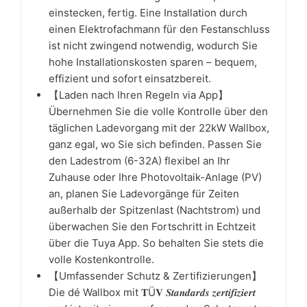
einstecken, fertig. Eine Installation durch
einen Elektrofachmann für den Festanschluss
ist nicht zwingend notwendig, wodurch Sie
hohe Installationskosten sparen – bequem,
effizient und sofort einsatzbereit.
【Laden nach Ihren Regeln via App】
Übernehmen Sie die volle Kontrolle über den
täglichen Ladevorgang mit der 22kW Wallbox,
ganz egal, wo Sie sich befinden. Passen Sie
den Ladestrom (6-32A) flexibel an Ihr
Zuhause oder Ihre Photovoltaik-Anlage (PV)
an, planen Sie Ladevorgänge für Zeiten
außerhalb der Spitzenlast (Nachtstrom) und
überwachen Sie den Fortschritt in Echtzeit
über die Tuya App. So behalten Sie stets die
volle Kostenkontrolle.
【Umfassender Schutz & Zertifizierungen】
Die dé Wallbox mit 𝐓Ü𝐕 𝑺𝒕𝒂𝒏𝒅𝒂𝒓𝒅𝒔 𝒛𝒆𝒓𝒕𝒊𝒇𝒊𝒛𝒊𝒆𝒓𝒕