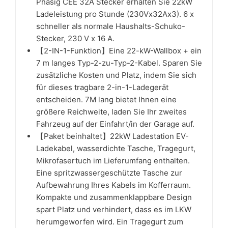
Phasig CEE 32A Stecker erhalten Sie 22kW
Ladeleistung pro Stunde (230Vx32Ax3). 6 x
schneller als normale Haushalts-Schuko-
Stecker, 230 V x 16 A.
【2-IN-1-Funktion】Eine 22-kW-Wallbox + ein
7 m langes Typ-2-zu-Typ-2-Kabel. Sparen Sie
zusätzliche Kosten und Platz, indem Sie sich
für dieses tragbare 2-in-1-Ladegerät
entscheiden. 7M lang bietet Ihnen eine
größere Reichweite, laden Sie Ihr zweites
Fahrzeug auf der Einfahrt/in der Garage auf.
【Paket beinhaltet】22kW Ladestation EV-
Ladekabel, wasserdichte Tasche, Tragegurt,
Mikrofasertuch im Lieferumfang enthalten.
Eine spritzwassergeschützte Tasche zur
Aufbewahrung Ihres Kabels im Kofferraum.
Kompakte und zusammenklappbare Design
spart Platz und verhindert, dass es im LKW
herumgeworfen wird. Ein Tragegurt zum