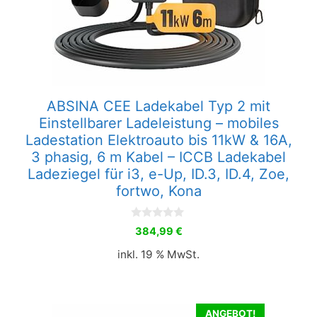
ABSINA CEE Ladekabel Typ 2 mit
Einstellbarer Ladeleistung – mobiles
Ladestation Elektroauto bis 11kW & 16A,
3 phasig, 6 m Kabel – ICCB Ladekabel
Ladeziegel für i3, e-Up, ID.3, ID.4, Zoe,
fortwo, Kona
0
384,99
€
v
o
inkl. 19 % MwSt.
n
5
ANGEBOT!