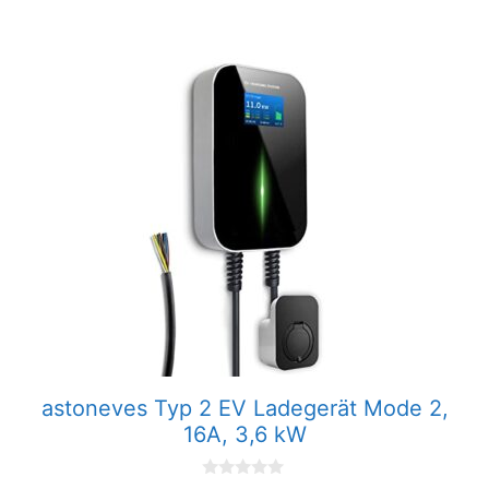
249,99 €
199,95 €.
astoneves Typ 2 EV Ladegerät Mode 2,
16A, 3,6 kW
0