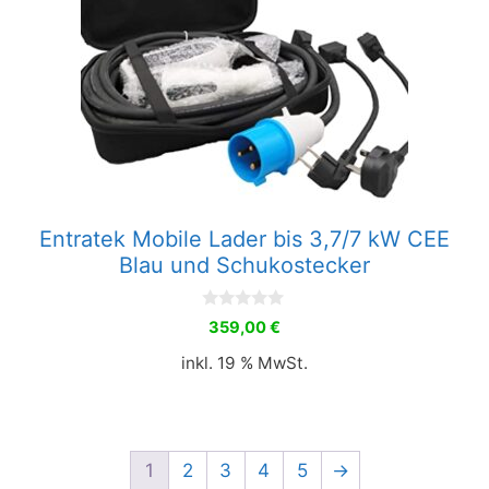
Entratek Mobile Lader bis 3,7/7 kW CEE
Blau und Schukostecker
0
359,00
€
v
o
inkl. 19 % MwSt.
n
5
1
2
3
4
5
→