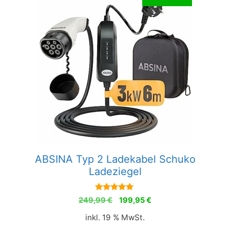
ABSINA Typ 2 Ladekabel Schuko
Ladeziegel
5.00
Ursprünglicher
Aktueller
249,99
€
199,95
€
von 5
Preis
Preis
inkl. 19 % MwSt.
war:
ist: