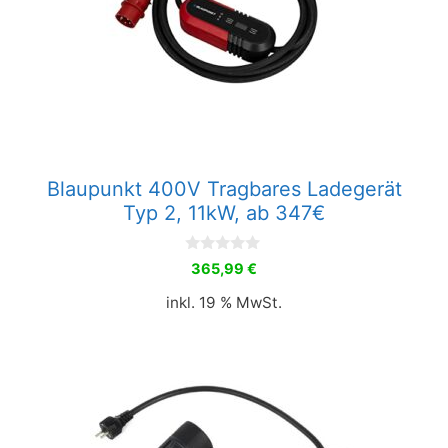
Blaupunkt 400V Tragbares Ladegerät
Typ 2, 11kW, ab 347€
0
365,99
€
v
o
inkl. 19 % MwSt.
n
5