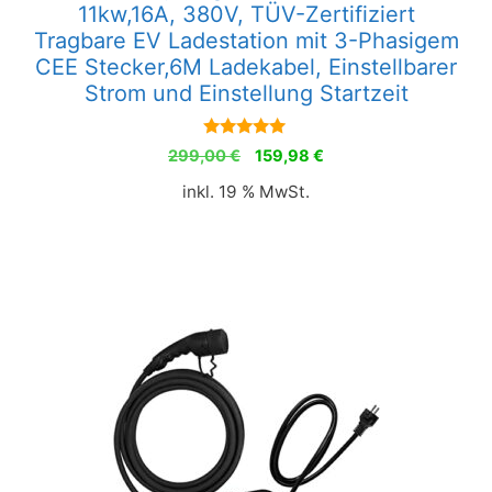
11kw,16A, 380V, TÜV-Zertifiziert
Tragbare EV Ladestation mit 3-Phasigem
CEE Stecker,6M Ladekabel, Einstellbarer
Strom und Einstellung Startzeit
5.00
Ursprünglicher
Aktueller
299,00
€
159,98
€
von 5
Preis
Preis
inkl. 19 % MwSt.
war:
ist:
299,00 €
159,98 €.