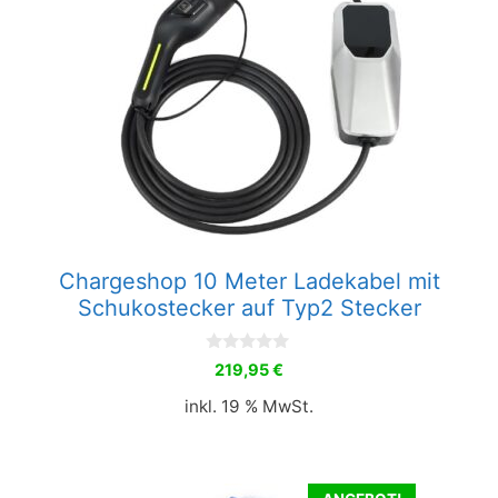
Chargeshop 10 Meter Ladekabel mit
Schukostecker auf Typ2 Stecker
0
219,95
€
v
o
inkl. 19 % MwSt.
n
5