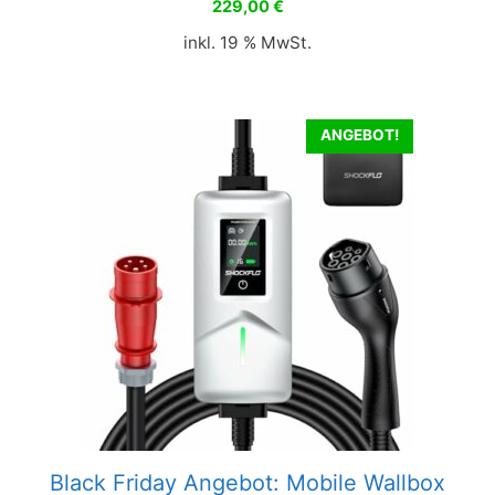
229,00
€
v
o
inkl. 19 % MwSt.
n
5
ANGEBOT!
Black Friday Angebot: Mobile Wallbox