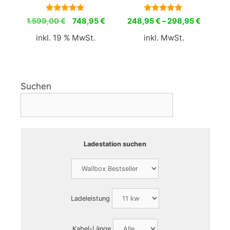
5.00
5.00
Ursprünglicher
Aktueller
1.599,00
€
748,95
€
248,95
€
–
298,95
€
von 5
von 5
Preis
Preis
inkl. 19 % MwSt.
inkl. MwSt.
war:
ist:
1.599,00 €
748,95 €.
Suchen
Ladestation suchen
Ladeleistung
Kabel-Länge