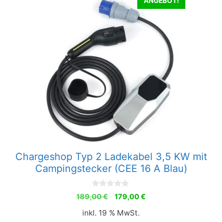
ANGEBOT!
Chargeshop Typ 2 Ladekabel 3,5 KW mit
Campingstecker (CEE 16 A Blau)
0
Ursprünglicher
Aktueller
189,00
€
179,00
€
v
Preis
Preis
o
inkl. 19 % MwSt.
n
war:
ist:
5