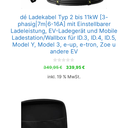
dé Ladekabel Typ 2 bis 11kW [3-
phasig|7m|6-16A] mit Einstellbarer
Ladeleistung, EV-Ladegerät und Mobile
Ladestation/Wallbox für ID.3, ID.4, ID.5,
Model Y, Model 3, e-up, e-tron, Zoe u
andere EV
0
Ursprünglicher
Aktueller
349,95
€
339,95
€
v
Preis
Preis
o
inkl. 19 % MwSt.
n
war:
ist:
5
349,95 €
339,95 €.