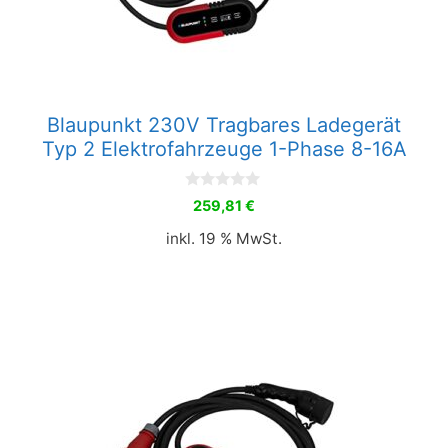
Blaupunkt 230V Tragbares Ladegerät
Typ 2 Elektrofahrzeuge 1-Phase 8-16A
0
259,81
€
v
o
inkl. 19 % MwSt.
n
5