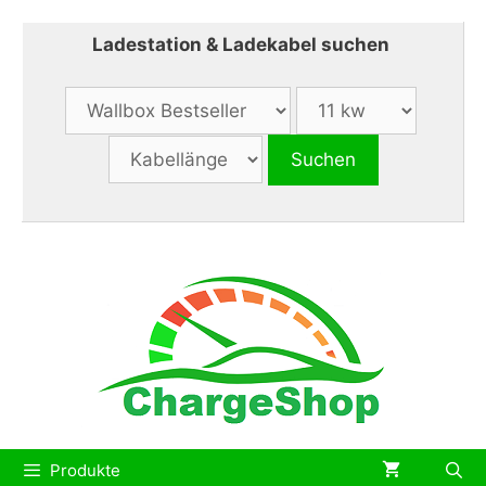
Zum
Inhalt
Ladestation & Ladekabel suchen
springen
Produkte